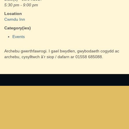
5:30 pm - 9:00 pm
Location
Cwmdu Inn
Category(ies)
Events
Archebu gwerthfawrogi. I gael bwydlen, gwybodaeth cogydd ac
archebu, cysylltwch â’r siop / dafarn ar 01558 685088.