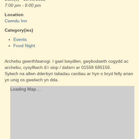
7:00 pm - 9:00 pm
Location
Cwmdu Inn
Category(ies)
Events
Food Night
Archebu gwerthfawrogi. I gael bwydlen, gwybodaeth cogydd ac
archebu, cysylltwch â’r siop / dafarn ar 01558 685156.
Sylwch na allwn dderbyn taliadau cardiau ar hyn o bryd felly arian
yn unig os gwelwch yn dda.
Loading Map....