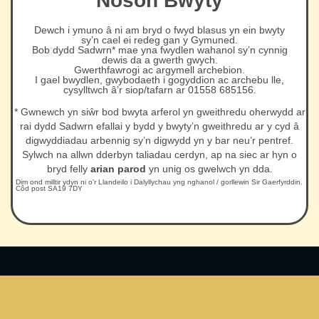
Noson Bwyty
Dewch i ymuno â ni am bryd o fwyd blasus yn ein bwyty
sy’n cael ei redeg gan y Gymuned.
Bob dydd Sadwrn* mae yna fwydlen wahanol sy’n cynnig
dewis da a gwerth gwych.
Gwerthfawrogi ac argymell archebion.
I gael bwydlen, gwybodaeth i gogyddion ac archebu lle,
cysylltwch â’r siop/tafarn ar 01558 685156.
* Gwnewch yn siŵr bod bwyta arferol yn gweithredu oherwydd ar
rai dydd Sadwrn efallai y bydd y bwyty’n gweithredu ar y cyd â
digwyddiadau arbennig sy’n digwydd yn y bar neu’r pentref.
Sylwch na allwn dderbyn taliadau cerdyn, ap na siec ar hyn o
bryd felly
arian parod
yn unig os gwelwch yn dda.
Dim ond milltir ydyn ni o’r Llandeilo i Dalyllychau yng nghanol / gorllewin Sir Gaerfyrddin.
Côd post SA19 7DY