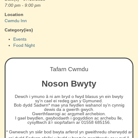
7:00 pm - 9:00 pm
Location
Cwmdu Inn
Category(ies)
Events
Food Night
Tafarn Cwmdu
Noson Bwyty
Dewch i ymuno â ni am bryd o fwyd blasus yn ein bwyty
sy’n cael ei redeg gan y Gymuned.
Bob dydd Sadwrn* mae yna fwydlen wahanol sy’n cynnig
dewis da a gwerth gwych.
Gwerthfawrogi ac argymell archebion.
I gael bwydlen, gwybodaeth i gogyddion ac archebu lle,
cysylltwch â’r siop/tafarn ar 01558 685156.
* Gwnewch yn siŵr bod bwyta arferol yn gweithredu oherwydd ar
rai dydd Sadwrn efallai y bydd y bwyty’n gweithredu ar y cyd â