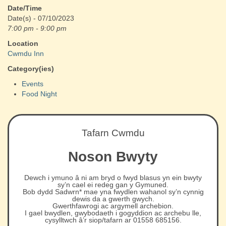
Date/Time
Date(s) - 07/10/2023
7:00 pm - 9:00 pm
Location
Cwmdu Inn
Category(ies)
Events
Food Night
Tafarn Cwmdu
Noson Bwyty
Dewch i ymuno â ni am bryd o fwyd blasus yn ein bwyty
sy’n cael ei redeg gan y Gymuned.
Bob dydd Sadwrn* mae yna fwydlen wahanol sy’n cynnig
dewis da a gwerth gwych.
Gwerthfawrogi ac argymell archebion.
I gael bwydlen, gwybodaeth i gogyddion ac archebu lle,
cysylltwch â’r siop/tafarn ar 01558 685156.