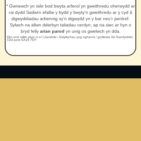
* Gwnewch yn siŵr bod bwyta arferol yn gweithredu oherwydd ar
rai dydd Sadwrn efallai y bydd y bwyty’n gweithredu ar y cyd â
digwyddiadau arbennig sy’n digwydd yn y bar neu’r pentref.
Sylwch na allwn dderbyn taliadau cerdyn, ap na siec ar hyn o
bryd felly
arian parod
yn unig os gwelwch yn dda.
Dim ond milltir ydyn ni o’r Llandeilo i Dalyllychau yng nghanol / gorllewin Sir Gaerfyrddin.
Côd post SA19 7DY