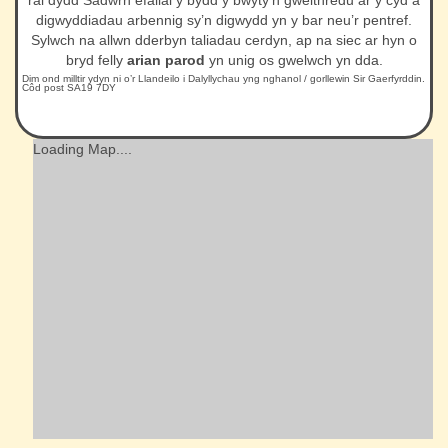
digwyddiadau arbennig sy’n digwydd yn y bar neu’r pentref.
Sylwch na allwn dderbyn taliadau cerdyn, ap na siec ar hyn o
bryd felly
arian parod
yn unig os gwelwch yn dda.
Dim ond milltir ydyn ni o’r Llandeilo i Dalyllychau yng nghanol / gorllewin Sir Gaerfyrddin.
Côd post SA19 7DY
Loading Map....