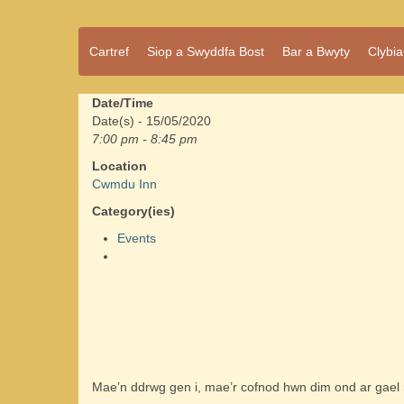
Pentref
Cartref
Siop a Swyddfa Bost
Bar a Bwyty
Clybi
Cwmdu
bach
ond
pentref
Date/Time
llawn
Date(s) - 15/05/2020
bwrlwm
7:00 pm - 8:45 pm
yw
Location
Cwmdu,
Cwmdu Inn
yng
nghanol
Category(ies)
Sir Gâr.
Events
Mae’n ddrwg gen i, mae’r cofnod hwn dim ond ar gae