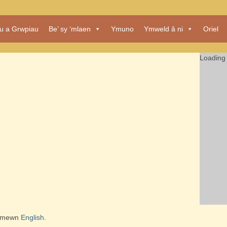
au a Grwpiau
Be’ sy ‘mlaen
Ymuno
Ymweld â ni
Oriel
Loading 
l mewn
English
.