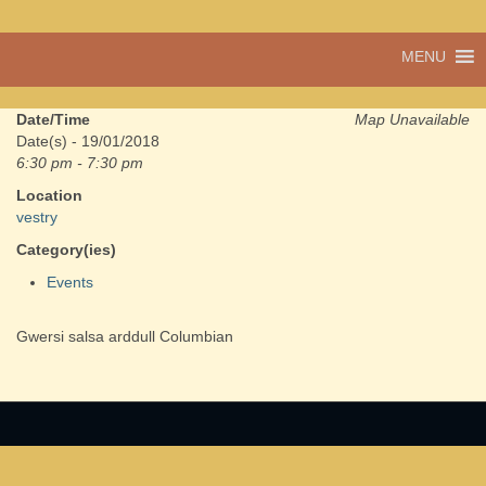
Pentref
MENU
Cwmdu
bach
ond
pentref
Date/Time
Map Unavailable
llawn
Date(s) - 19/01/2018
bwrlwm
6:30 pm - 7:30 pm
yw
Location
Cwmdu,
vestry
yng
nghanol
Category(ies)
Sir Gâr.
Events
Gwersi salsa arddull Columbian