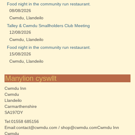
Food night in the community run restaurant.
08/08/2026
Cwmdu, Llandeilo
Talley & Cwmdu Smallholders Club Meeting
12/08/2026
Cwmdu, Llandeilo
Food night in the community run restaurant.
15/08/2026
Cwmdu, Llandeilo
Manylion cyswllt
Cwmdu Inn
Cwmdu
Llandeilo
Carmarthenshire
SA197DY
Tel:01558 685156
Email:contact@cwmdu.com / shop@cwmdu.comCwmdu Inn
Cwmdu