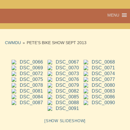
Pentref
MENU
Cwmdu
bach
ond
pentref
llawn
CWMDU
»
PETE'S BIKE SHOW SEPT 2013
bwrlwm
yw
Cwmdu,
yng
nghanol
Sir Gâr.
[SHOW SLIDESHOW]