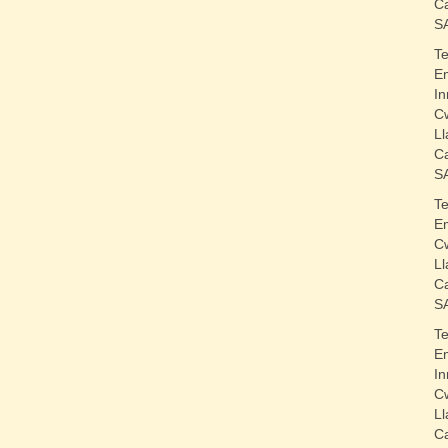
C
S
T
E
In
C
Ll
C
S
T
E
C
Ll
C
S
T
E
In
C
Ll
C