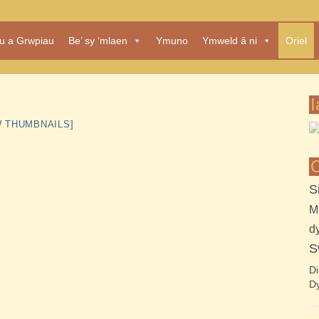
au a Grwpiau
Be’ sy ‘mlaen
Ymuno
Ymweld â ni
Oriel
I
 THUMBNAILS]
O
S
M
d
S
Di
Dy