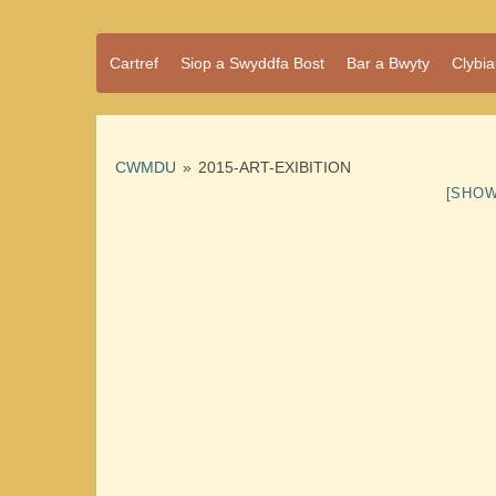
Pentref
Cartref
Siop a Swyddfa Bost
Bar a Bwyty
Clybi
Cwmdu
bach
ond
pentref
llawn
bwrlwm
CWMDU
»
2015-ART-EXIBITION
yw
[SHOW
Cwmdu,
yng
nghanol
Sir Gâr.