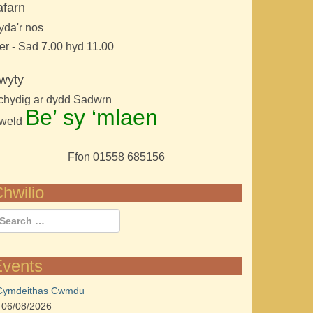
afarn
yda'r nos
er - Sad 7.00 hyd 11.00
wyty
chydig ar dydd Sadwrn
Be’ sy ‘mlaen
weld
Ffon 01558 685156
hwilio
Events
Cymdeithas Cwmdu
06/08/2026