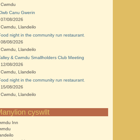
Cwmdu
Clwb Canu Gwerin
07/08/2026
Cwmdu, Llandeilo
Food night in the community run restaurant.
08/08/2026
Cwmdu, Llandeilo
Talley & Cwmdu Smallholders Club Meeting
12/08/2026
Cwmdu, Llandeilo
Food night in the community run restaurant.
15/08/2026
Cwmdu, Llandeilo
anylion cyswllt
wmdu Inn
wmdu
andeilo